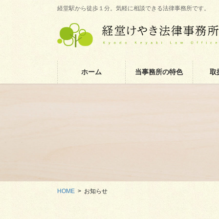
コ
ナ
経堂駅から徒歩１分。気軽に相談できる法律事務所です。
ン
ビ
テ
ゲ
ン
ー
ツ
シ
に
ョ
ホーム
当事務所の特色
取
移
ン
動
に
移
動
HOME
お知らせ