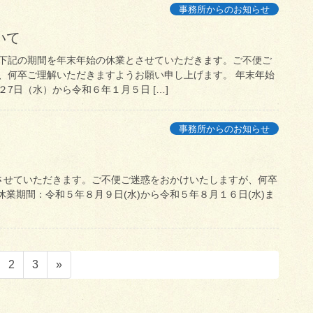
事務所からのお知らせ
いて
下記の期間を年末年始の休業とさせていただきます。ご不便ご
、何卒ご理解いただきますようお願い申し上げます。 年末年始
7日（水）から令和６年１月５日 […]
事務所からのお知らせ
させていただきます。ご不便ご迷惑をおかけいたしますが、何卒
業期間：令和５年８月９日(水)から令和５年８月１６日(水)ま
ペ
ペ
2
3
»
ー
ー
ジ
ジ