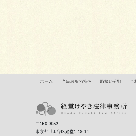
ペ
ー
ジ
送
り
ホーム
当事務所の特色
取扱い分野
ご
〒156-0052
東京都世田谷区経堂1-19-14