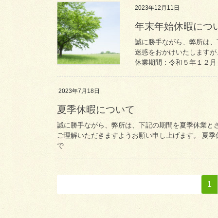
2023年12月11日
年末年始休暇につ
誠に勝手ながら、弊所は、
迷惑をおかけいたしますが
休業期間：令和５年１２月２
2023年7月18日
夏季休暇について
誠に勝手ながら、弊所は、下記の期間を夏季休業と
ご理解いただきますようお願い申し上げます。 夏季休
で
投
ペ
1
稿
ー
ジ
の